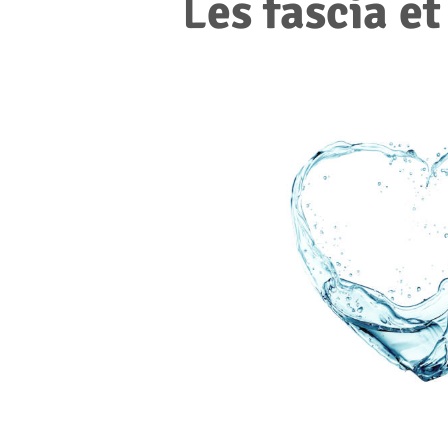
L
es fascia e