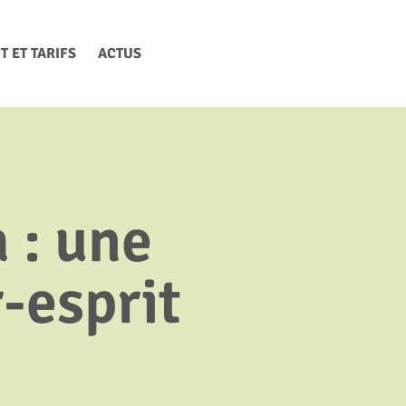
T ET TARIFS
ACTUS
 : une
-esprit